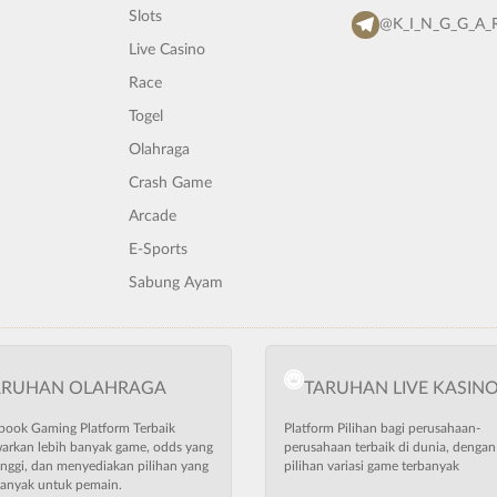
Slots
@K_I_N_G_G_A_
Live Casino
Race
Togel
Olahraga
Crash Game
Arcade
E-Sports
Sabung Ayam
ARUHAN OLAHRAGA
TARUHAN LIVE KASIN
book Gaming Platform Terbaik
Platform Pilihan bagi perusahaan-
rkan lebih banyak game, odds yang
perusahaan terbaik di dunia, dengan
tinggi, dan menyediakan pilihan yang
pilihan variasi game terbanyak
banyak untuk pemain.