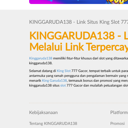
KINGGARUDA138 - Link Situs King Slot 777
KINGGARUDA138 - Lin
Melalui Link Terperca
Kinggaruda138
memiliki fitur-fitur khusus dari slot yang ditawa
kinggaruda138.
Selamat datang di
King Slot
777 Gacor, tempat terbaik untuk par
antarmuka yang ramah pengguna dan pengalaman bermain yang mulus
menarik
King Garuda138
, termasuk bonus dan promosi yang meng
kinggaruda138 situs
slot
777 Gacor dan mulailah petualangan slot
Kebijaksanaan
Platform
Tentang KINGGARUDA138
Promosi