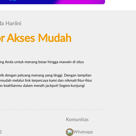
a Hariini
or Akses Mudah
luang Anda untuk menang besar hingga maxwin di situs
rik dengan peluang menang yang tinggi. Dengan tampilan
dah melalui link terpercaya kami dan nikmati fitur-fitur
an keahlianmu dalam meraih jackpot! Segera kunjungi
Komunitas
2
Whatsapp