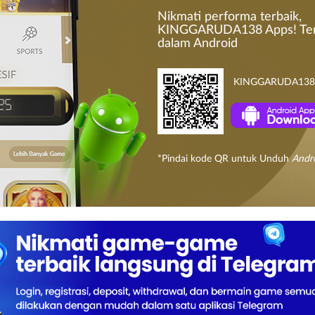
Nikmati performa terbaik,
KINGGARUDA138 Apps! Ter
dalam Android
KINGGARUDA138
*Pindai kode QR untuk Unduh
Andr