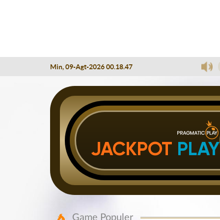
Min, 09-Agt-2026 00.18.47
n Slot Online Resmi & Terpercaya! Berapapun kemenangan anda pasti dibayar lunas
JACKPOT
PLAY
Game Populer