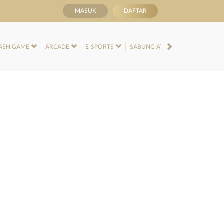
MASUK
DAFTAR
PROMOSI
ASH GAME
ARCADE
E-SPORTS
SABUNG AYAM