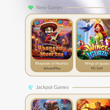
New Games
Rhapsody of Muertos
Wings of Iguazu
AdvantPlay
PG Soft
Jackpot Games