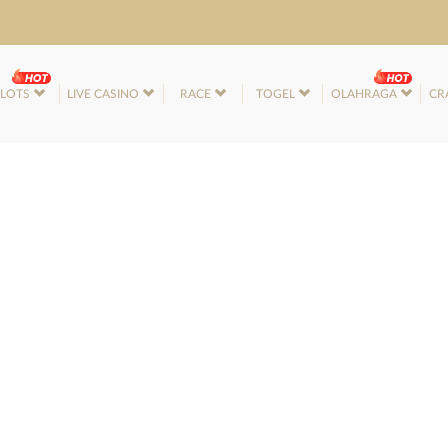
SLOTS
LIVE CASINO
RACE
TOGEL
OLAHRAGA
CR