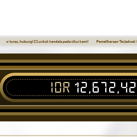
, hubungi CS untuk kendala pada situs kami!
Pemeliharaan Terjadwal: PP Virtu
IDR
12,672,4