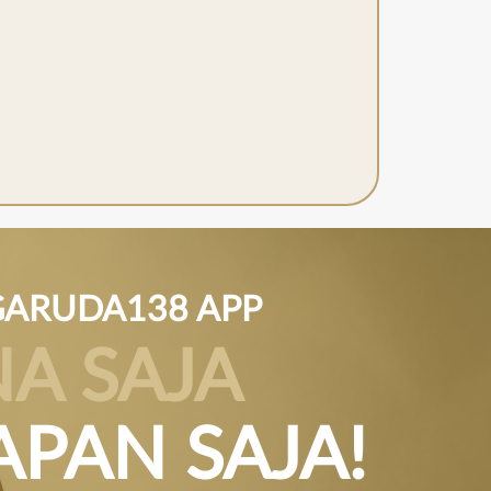
GARUDA138 APP
A SAJA
PAN SAJA!