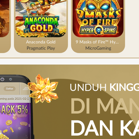
Anaconda Gold
9 Masks of Fire™ HyperSpins™
Pragmatic Play
MicroGaming
UNDUH
KING
DI MAN
DAN KA