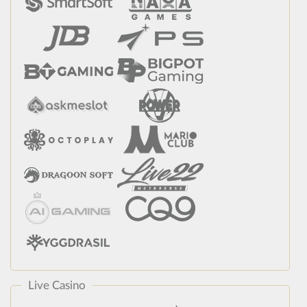
Live Casino