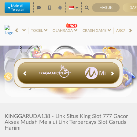
Main di
MASUK
DAF
Telegram
NO
RACE
TOGEL
OLAHRAGA
CRASH GAME
ARCADE
KINGGARUDA138 - Link Situs King Slot 777 Gacor
Akses Mudah Melalui Link Terpercaya Slot Garuda
Hariini