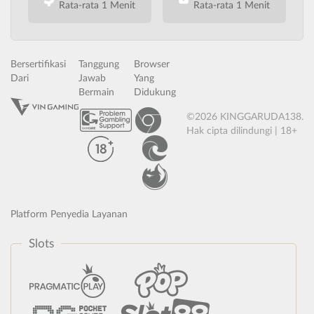
Rata-rata 1 Menit
Rata-rata 1 Menit
Bersertifikasi
Tanggung
Browser
Dari
Jawab
Yang
Bermain
Didukung
©2026 KINGGARUDA138.
Hak cipta dilindungi | 18+
Platform Penyedia Layanan
Slots