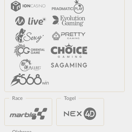
Race
Togel