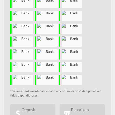
* Selama bank maintenance dan bank offline deposit dan penarikan
tidak dapat diproses
Deposit
Penarikan