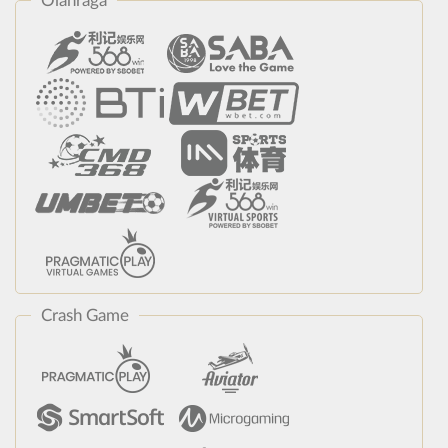
Olahraga
Crash Game