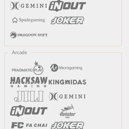
Arcade