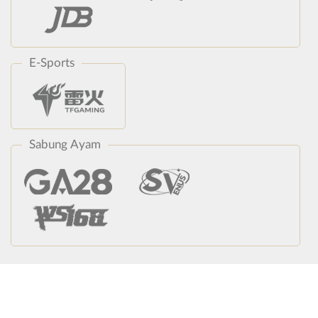
E-Sports
Sabung Ayam