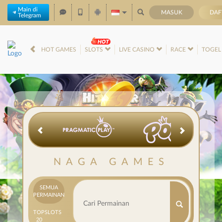
Main di
MASUK
DAF
Telegram
IDR
12,670,530,
HOT GAMES
SLOTS
LIVE CASINO
RACE
TOGE
NAGA GAMES
SEMUA
PERMAINAN
TOP
SLOTS
20