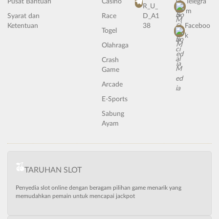
Pusat Bantuan
Casino
Telegra
R_U_
m
Syarat dan
Race
D_A1
Ketentuan
38
Faceboo
Togel
k
Olahraga
Crash
Game
Arcade
E-Sports
Sabung
Ayam
TARUHAN SLOT
Penyedia slot online dengan beragam pilihan game menarik yang
memudahkan pemain untuk mencapai jackpot