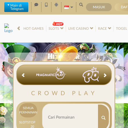
Main di
MASUK
DAF
Telegram
IDR
12,698,461,
HOT GAMES
SLOTS
LIVE CASINO
RACE
TOGE
CROWD PLAY
SEMUA
PERMAINAN
SLOTS
TOP
20