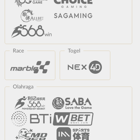
Race
Togel
Olahraga