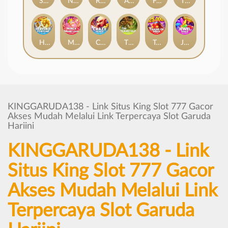
Spirit of Nine Tails
Nezha And The Dragon Emperor
Ragnar's Conquest
Amon Ra's Relic
Four Scholars
Three Kingdoms Slot
Heavenly Fortune
More & More Love
Crazy Miner
The Beanstalk
Trains of India
Jewel Space
KINGGARUDA138 - Link Situs King Slot 777 Gacor
Akses Mudah Melalui Link Terpercaya Slot Garuda
Hariini
KINGGARUDA138 - Link
Situs King Slot 777 Gacor
Akses Mudah Melalui Link
Terpercaya Slot Garuda