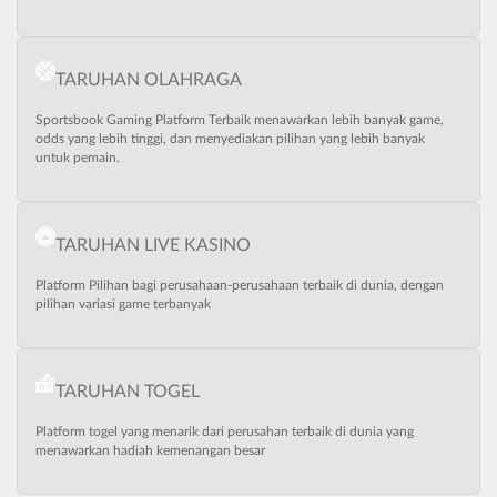
TARUHAN OLAHRAGA
Sportsbook Gaming Platform Terbaik menawarkan lebih banyak game,
odds yang lebih tinggi, dan menyediakan pilihan yang lebih banyak
untuk pemain.
TARUHAN LIVE KASINO
Platform Pilihan bagi perusahaan-perusahaan terbaik di dunia, dengan
pilihan variasi game terbanyak
TARUHAN TOGEL
Platform togel yang menarik dari perusahan terbaik di dunia yang
menawarkan hadiah kemenangan besar