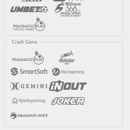
Crash Game