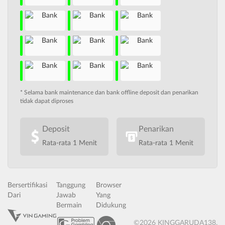
* Selama bank maintenance dan bank offline deposit dan penarikan
tidak dapat diproses
Deposit
Penarikan
Rata-rata 1 Menit
Rata-rata 1 Menit
Bersertifikasi
Tanggung
Browser
Dari
Jawab
Yang
Bermain
Didukung
©2026 KINGGARUDA138.