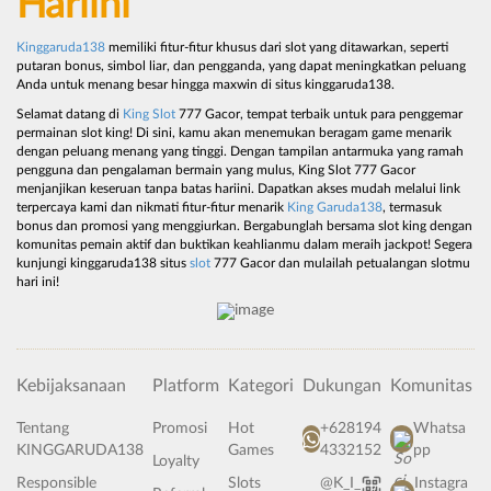
Hariini
Kinggaruda138
memiliki fitur-fitur khusus dari slot yang ditawarkan, seperti
putaran bonus, simbol liar, dan pengganda, yang dapat meningkatkan peluang
Anda untuk menang besar hingga maxwin di situs kinggaruda138.
Selamat datang di
King Slot
777 Gacor, tempat terbaik untuk para penggemar
permainan slot king! Di sini, kamu akan menemukan beragam game menarik
dengan peluang menang yang tinggi. Dengan tampilan antarmuka yang ramah
pengguna dan pengalaman bermain yang mulus, King Slot 777 Gacor
menjanjikan keseruan tanpa batas hariini. Dapatkan akses mudah melalui link
terpercaya kami dan nikmati fitur-fitur menarik
King Garuda138
, termasuk
bonus dan promosi yang menggiurkan. Bergabunglah bersama slot king dengan
komunitas pemain aktif dan buktikan keahlianmu dalam meraih jackpot! Segera
kunjungi kinggaruda138 situs
slot
777 Gacor dan mulailah petualangan slotmu
hari ini!
Kebijaksanaan
Platform
Kategori
Dukungan
Komunitas
Tentang
Promosi
Hot
+628194
Whatsa
KINGGARUDA138
Games
4332152
pp
Loyalty
Responsible
Slots
@K_I_
Instagra