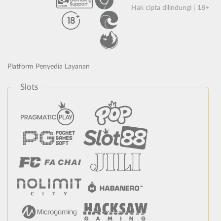
Hak cipta dilindungi | 18+
Platform Penyedia Layanan
Slots