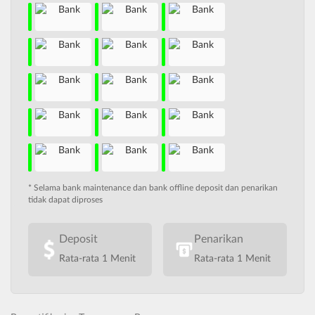
* Selama bank maintenance dan bank offline deposit dan penarikan
tidak dapat diproses
Deposit
Penarikan
Rata-rata 1 Menit
Rata-rata 1 Menit