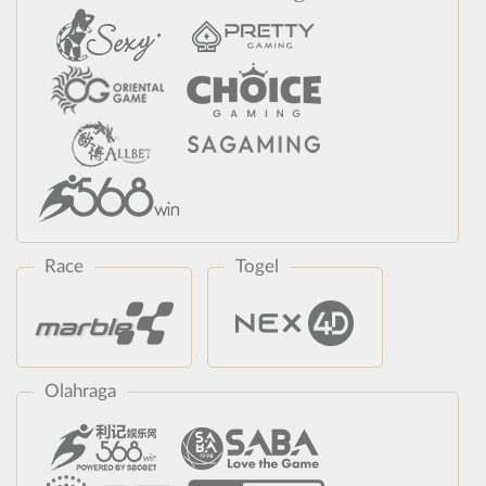
Race
Togel
Olahraga