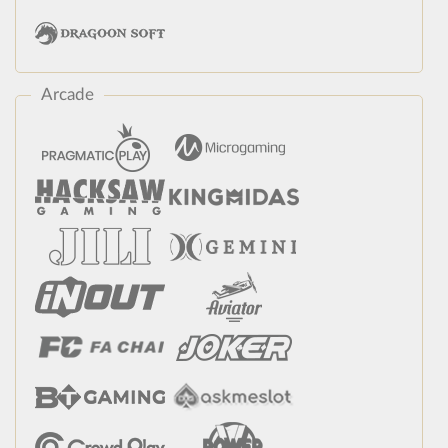
Arcade