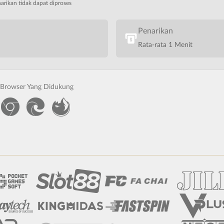
arikan tidak dapat diproses
Penarikan
Rata-rata 1 Menit
Browser Yang Didukung