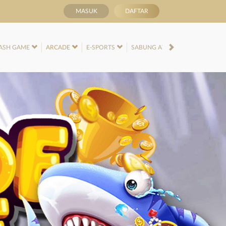
MASUK
DAFTAR
PROMOSI
ASH GAME
ARCADE
E-SPORTS
SABUNG AYAM