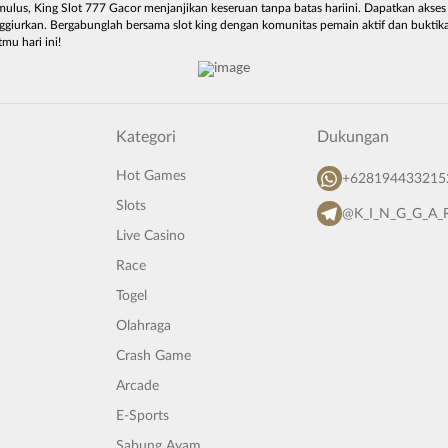
, King Slot 777 Gacor menjanjikan keseruan tanpa batas hariini. Dapatkan akses mu
giurkan. Bergabunglah bersama slot king dengan komunitas pemain aktif dan buktik
mu hari ini!
Kategori
Dukungan
Hot Games
+628194433215
Slots
@K_I_N_G_G_A_
Live Casino
Race
Togel
Olahraga
Crash Game
Arcade
E-Sports
Sabung Ayam