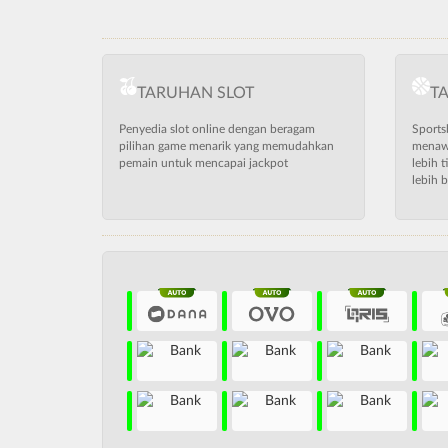
TARUHAN SLOT
T
Penyedia slot online dengan beragam
Sports
pilihan game menarik yang memudahkan
menawa
pemain untuk mencapai jackpot
lebih 
lebih 