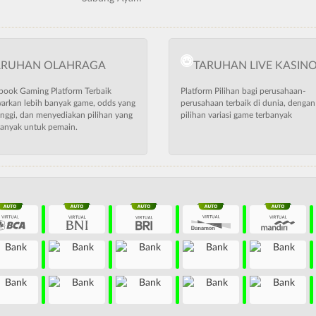
ARUHAN OLAHRAGA
TARUHAN LIVE KASIN
book Gaming Platform Terbaik
Platform Pilihan bagi perusahaan-
rkan lebih banyak game, odds yang
perusahaan terbaik di dunia, dengan
tinggi, dan menyediakan pilihan yang
pilihan variasi game terbanyak
banyak untuk pemain.