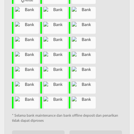
* Selama bank maintenance dan bank offline deposit dan penarikan
tidak dapat diproses