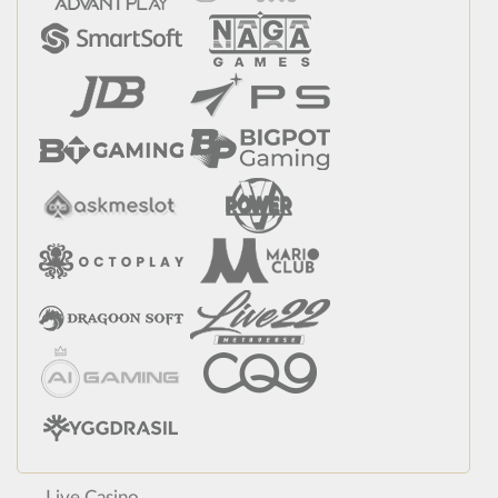
Live Casino