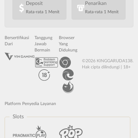
Deposit
Penarikan
Rata-rata 1 Menit
Rata-rata 1 Menit
Bersertifikasi
Tanggung
Browser
Dari
Jawab
Yang
Bermain
Didukung
©2026 KINGGARUDA138.
Hak cipta dilindungi | 18+
Platform Penyedia Layanan
Slots