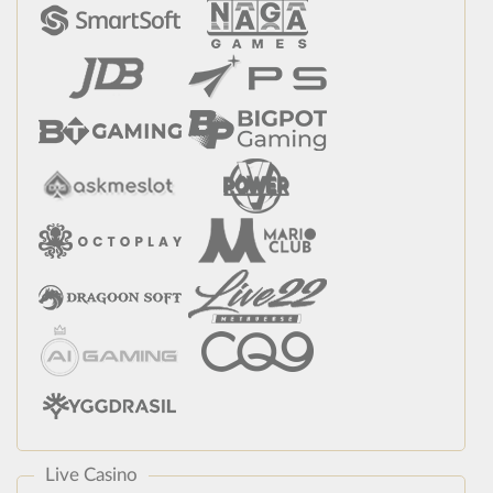
Live Casino