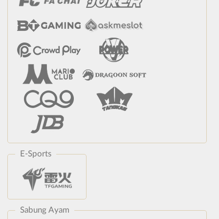
E-Sports
Sabung Ayam