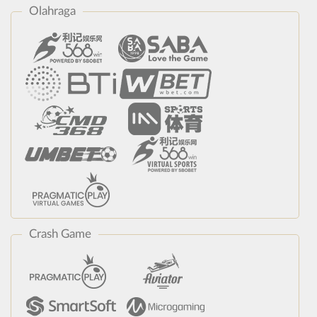
Olahraga
Crash Game