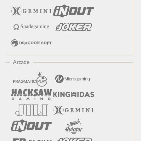
Arcade