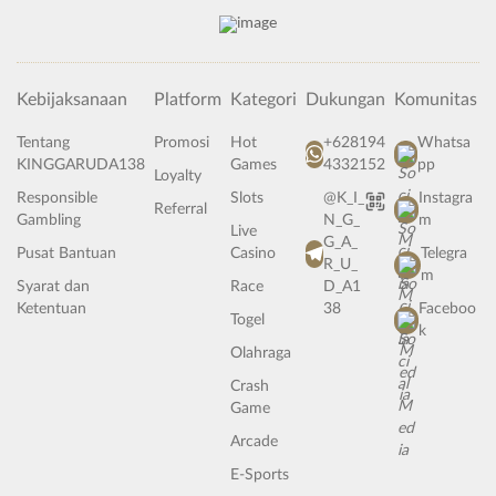
Kebijaksanaan
Platform
Kategori
Dukungan
Komunitas
Tentang
Promosi
Hot
+628194
Whatsa
KINGGARUDA138
Games
4332152
pp
Loyalty
Responsible
Slots
@K_I_
Instagra
Referral
Gambling
N_G_
m
Live
G_A_
Pusat Bantuan
Casino
Telegra
R_U_
m
Syarat dan
Race
D_A1
Ketentuan
38
Faceboo
Togel
k
Olahraga
Crash
Game
Arcade
E-Sports